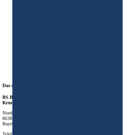
Erfolgreich umgesetzte Projekte mit:
Das sind wir
BS Bau Bistocchi & Seifert Bau GmbH - Altbausanierung
Krumbach
Nordstraße 14
86381
Krumbach
Bayern
Telefon:
08282 890756